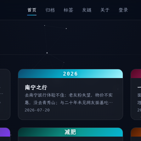
首页
归档
标签
友链
关于
登录
2026
顶
.
南宁之行
有
去南宁旅行体验不佳：老友粉失望，物价不实
面
保
惠，没去青秀山；与二十年未见网友面基吃
长
饭；霸王茶姬店员坚持看取餐号后退款；打车
2026-07-20
2
放
便宜但高铁座椅硬，全程坐车难受。
等
减肥