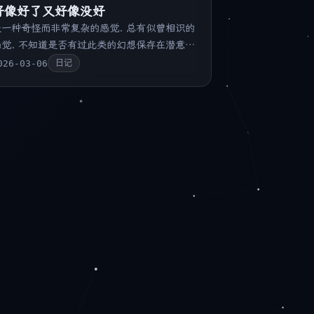
好像好了又好像没好
是一种奇怪而非常复杂的感觉. 总有似曾相识的
感觉. 不知道是否有过此类的幻想保存在潜意识
中. 很难理解.
026-03-06
日记