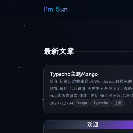
I'm Sun
最新文章
置
Typecho主题Mango
简介 新鲜出炉的主题,从Wordpress移植来的
预览 使用 后台设置 不需要另外说明了. 如果
bug请给我留言,谢谢! 更新 强行关闭反垃圾
护 更新内容 为避免原图过大造成加载时间过
2024-12-04
Mango
Typecho
主题
的问题,会自动居中裁剪为1:1的的缩略图,存
于主题目录下 /thumbnails/…
欢迎