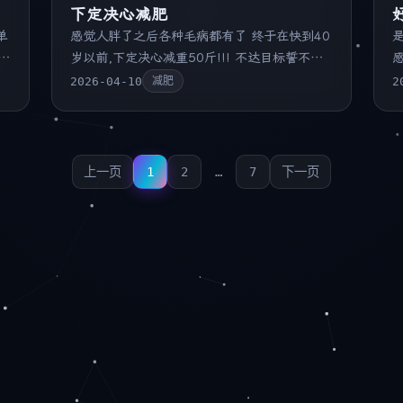
下定决心减肥
单
感觉人胖了之后各种毛病都有了 终于在快到40
以
岁以前,下定决心减重50斤!!! 不达目标誓不罢
休
之
2026-04-10
2
减肥
时
续
上一页
1
2
…
7
下一页