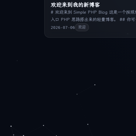
欢迎来到我的新博客
# 欢迎来到 Simple PHP Blog 这是一个按照
入口 PHP 思路搭出来的轻量博客。 ## 你可
先做这几件事 - 进入后台，修改站点名称和首
2026-07-06
欢迎
页引言 - 写第一篇正式文章 - 试试草稿、定
发布和归档页 > 这套程序保持很小，方便继
按你的需求改。 ```php ec…